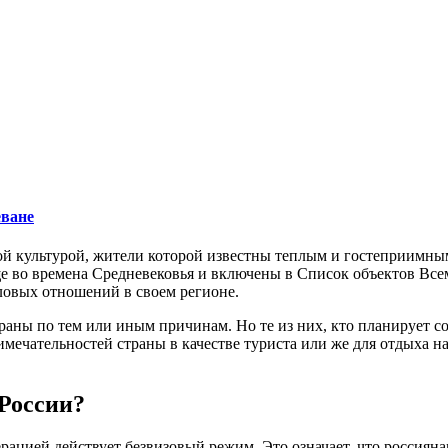
еване
той культурой, жители которой известны теплым и гостеприимны
ще во времена Средневековья и включены в Список объектов Вс
еловых отношений в своем регионе.
раны по тем или иным причинам. Но те из них, кто планирует 
ечательностей страны в качестве туриста или же для отдыха на 
России?
дерацией действует безвизовый режим. Это означает, что россия