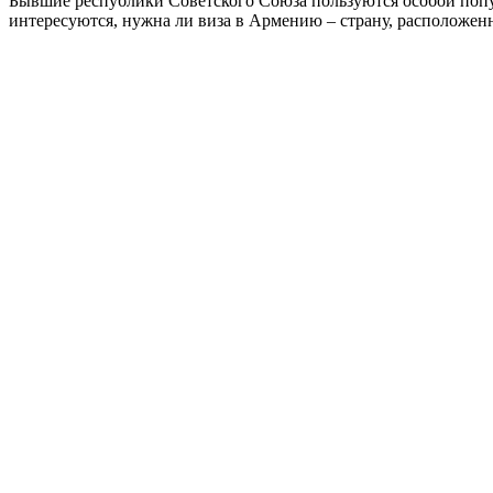
Бывшие республики Советского Союза пользуются особой попул
интересуются, нужна ли виза в Армению – страну, расположен