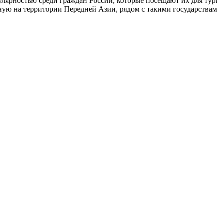
ярностью среди граждан России, которые посещают их для туриз
ную на территории Передней Азии, рядом с такими государствами