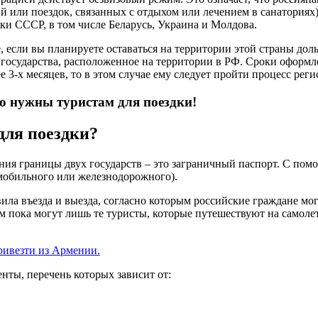
или поездок, связанных с отдыхом или лечением в санаториях).
ки СССР, в том числе
Беларусь
, Украина и
Молдова
.
 если вы планируете оставаться на территории этой страны доль
 государства, расположенное на территории в РФ. Сроки оформле
е 3-х месяцев, то в этом случае ему следует пройти процесс ре
о нужны туристам для поездки!
для поездки?
ения границы двух государств – это заграничный паспорт. С по
мобильного или железнодорожного).
ла въезда и выезда, согласно которым российские граждане мо
м пока могут лишь те туристы, которые путешествуют на самол
ривезти из Армении.
ты, перечень которых зависит от: