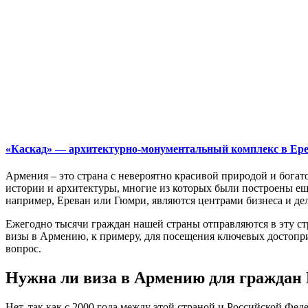
«Каскад» — архитектурно-монументальный комплекс в Ер
Армения – это страна с невероятно красивой природой и бога
истории и архитектуры, многие из которых были построены е
например, Ереван или
Гюмри
, являются центрами бизнеса и д
Ежегодно тысячи граждан нашей страны отправляются в эту ст
визы в Армению, к примеру, для посещения ключевых достоприм
вопрос.
Нужна ли виза в Армению для граждан 
Нет, так как с 2000 года между этой страной и Российской Фе