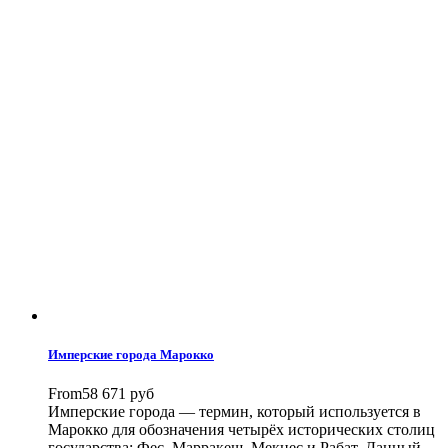
Имперские города Марокко
From
58 671 руб
Имперские города — термин, который используется в
Марокко для обозначения четырёх исторических столиц
государства: Фес, Марракеш, Мекнес и Рабат. Данный