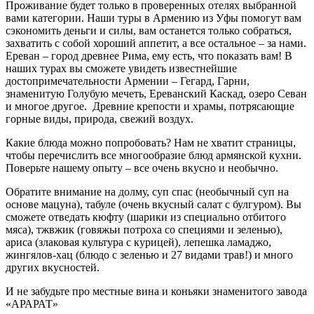
Проживание будет только в проверенных отелях выбранной
вами категории. Наши туры в Армению из Уфы помогут вам
сэкономить деньги и силы, вам останется только собраться,
захватить с собой хороший аппетит, а все остальное – за нами.
Ереван – город древнее Рима, ему есть, что показать вам! В
наших турах вы сможете увидеть известнейшие
достопримечательности Армении – Гегард, Гарни,
знаменитую Голубую мечеть, Ереванский Каскад, озеро Севан
и многое другое. Древние крепости и храмы, потрясающие
горные виды, природа, свежий воздух.
Какие блюда можно попробовать? Нам не хватит страницы,
чтобы перечислить все многообразие блюд армянской кухни.
Поверьте нашему опыту – все очень вкусно и необычно.
Обратите внимание на долму, суп спас (необычный суп на
основе мацуна), табуле (очень вкусный салат с булгуром). Вы
сможете отведать кюфту (шарики из специально отбитого
мяса), тжвжик (говяжьи потроха со специями и зеленью),
ариса (злаковая культура с курицей), лепешка ламаджо,
жингялов-хац (блюдо с зеленью и 27 видами трав!) и много
других вкусностей.
И не забудьте про местные вина и коньяки знаменитого завода
«АРАРАТ»