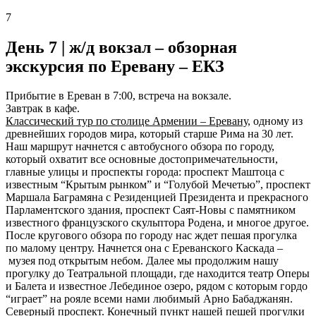
7
День 7 |
ж/д вокзал – обзорная
экскурсия по Еревану – ЕКЗ
Прибытие в Ереван в 7:00, встреча на вокзале.
Завтрак в кафе.
Классический тур по столице Армении – Еревану
, одному из
древнейших городов мира, который старше Рима на 30 лет.
Наш маршрут начнется с автобусного обзора по городу,
который охватит все основные достопримечательности,
главные улицы и проспекты города: проспект Маштоца с
известным “Крытым рынком” и “Голубой Мечетью”, проспект
Маршала Баграмяна с Резиденцией Президента и прекрасного
Парламентского здания, проспект Саят-Новы с памятником
известного французского скульптора Родена, и многое другое.
После кругового обзора по городу нас ждет пешая прогулка
по малому центру. Начнется она с Ереванского Каскада –
музея под открытым небом. Далее мы продолжим нашу
прогулку до Театральной площади, где находится театр Оперы
и Балета и известное Лебединое озеро, рядом с которым гордо
“играет” на рояле всеми нами любимый Арно Бабаджанян.
Северный проспект. Конечный пункт нашей пешей прогулки