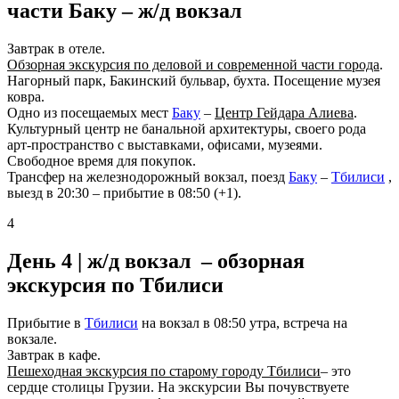
части Баку – ж/д вокзал
Завтрак в отеле.
Обзорная экскурсия по деловой и современной части города
.
Нагорный парк, Бакинский бульвар, бухта. Посещение музея
ковра.
Одно из посещаемых мест
Баку
–
Центр Гейдара Алиева
.
Культурный центр не банальной архитектуры, своего рода
арт-пространство с выставками, офисами, музеями.
Свободное время для покупок.
Трансфер на железнодорожный вокзал, поезд
Баку
–
Тбилиси
,
выезд в 20:30 – прибытие в 08:50 (+1).
4
День 4 |
ж/д вокзал – обзорная
экскурсия по Тбилиси
Прибытие в
Тбилиси
на вокзал в 08:50 утра, встреча на
вокзале.
Завтрак в кафе.
Пешеходная экскурсия по старому городу Тбилиси
– это
сердце столицы Грузии. На экскурсии Вы почувствуете