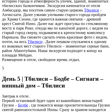
историю города и атмосферность улочек, зданий, знаменитых
тбилисских балкончиков. Экскурсия начинается от отеля
Амбасадор, мы посетим самую старую церковь
Тбилиси
–
Анчисхати. Далее узкими улочками старого города пройдем
до Храма Сиони, где хранится важная святыня – древний
крест Святой Нино. Далее нас ждет прогулка по стеклянному
мосту в парк Рике, откуда мы по канатной дороге, с видом на
старый город сверху, подымаемся к крепостному комплексу
Нарикала. Вы сможете сделать очень красивые фото с видом,
почти, на весь
Тбилиси
. Далее пешком спускаемся к одному
из знаковых мест старого Тбилиси – знаменитые серные бани,
район Абанотубани. Наша экскурсия подходит к концу на
площади Мейдан.
Размещение в отеле, свободное время, отдых.
5
День 5 |
Тбилиси – Бодбе – Сигнаги –
винный дом – Тбилиси
Завтрак в отеле.
Первой остановкой будет один из важнейших монастырей
Грузии –
Бодбе
, где покоится мощи просветительницы Грузии
святой равноапостольной Нины. Сразу за храмом находится