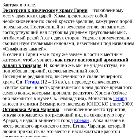
Завтрак в отеле.
Экскурсия к языческому храму Гарни
– излюбленному
месту армянских царей. Храм представляет собой
необыкновенное по своей красоте зрелище, кажущееся порой
нереальным. Построенный в греческом стиле, он занимает
господствующий над глубоким ущельем треугольный мыс,
огибаемый рекой Азат с двух сторон. Ущелье примечательно
своими изумительными склонами, известными под названием
«Симфония камней».
В селении Гарни мы к тому же заедем в гости к местным
жителям, чтобы увидеть
как пекут настоящий армянский
лаваш в тондыре
. И, конечно же, мы не уйдем оттуда, не
попробовав горячий, свежевыпеченный хлеб.
Посещение редчайшего, высеченного в скале пещерного
храма
Св.
Гегард
(12 – 13 вв.), в переводе означающего
«святое копье» в честь хранившегося в нем долгое время того
самого копья, которым пронзили распятого Христа (сейчас
оно находится в музее Св. Эчмиадзина). Монастырь
Гегард
занесен в списки Всемирного наследия ЮНЕСКО (лист 2000).
Остановка Арка Чаренца
– излюбленное место туристов,
откуда открывается потрясающий вид на священную гору
Арарат, а издали виднеется город
Ереван
. Арка названа в
честь великого армянского поэта Егише Чаренца, который
любил приходить на это место и наслаждаться красотой
армянских просторов.