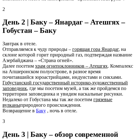
2
День 2 |
Баку – Янардаг – Атешгях –
Гобустан – Баку
Завтрак в отеле.
Отправляемся к чуду природы –
горящая гора Янардаг
, на
склоне которой горит природный газ, подтверждая название
Азербайджана – «Страна огней».
Далее посетим
храм огнепоклонников – Атешгях
. Компалекс
на Апшеронском полуострове, в разное время
почитавшийся зороастрийцами, индуистами и сикхами.
Гобустанский государственный историко-художественный
заповедник
, где мы посетим музей, а так же пройдемся по
территории заповедника и увидим наскальные рисунки.
Недалеко от Гобустана мы так же посетим
грязевые
вулканы
природного происхождения.
Возвращение в
Баку
, ночь в отеле.
3
День 3 |
Баку – обзор современной