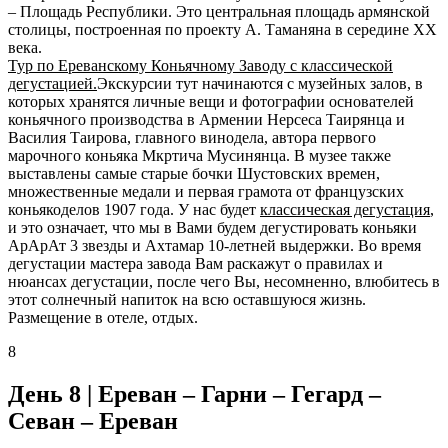
– Площадь Республики. Это центральная площадь армянской
столицы, построенная по проекту А. Таманяна в середине XX
века.
Тур по Ереванскому Коньячному Заводу с классической
дегустацией.
Экскурсии тут начинаются с музейных залов, в
которых хранятся личные вещи и фотографии основателей
коньячного производства в Армении Нерсеса Таирянца и
Василия Таирова, главного винодела, автора первого
марочного коньяка Мкртича Мусинянца. В музее также
выставлены самые старые бочки Шустовских времен,
множественные медали и первая грамота от французских
коньякоделов 1907 года. У нас будет
классическая дегустация
,
и это означает, что мы в Вами будем дегустировать коньяки
АрАрАт 3 звезды и Ахтамар 10-летней выдержки. Во время
дегустации мастера завода Вам раскажут о правилах и
нюансах дегустации, после чего Вы, несомненно, влюбитесь в
этот солнечный напиток на всю оставшуюся жизнь.
Размещение в отеле, отдых.
8
День 8 |
Ереван – Гарни – Гегард –
Севан – Ереван