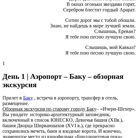
В окнах огоньки звездами горят,
Серебром блестит гордый Арарат.
Сотни дорог мы с тобой обошли.
Знаю, не найдешь в мире лучшей земли.
Слышишь, Ереван?
Я тебе пою песню лучшую свою.
Слышишь, мой Кавказ?
Я тебе пою песню лучшую свою.
1
День 1 |
Аэропорт – Баку – обзорная
экскурсия
Прилет в
Баку
, встреча в аэропорту, трансфер в отель,
размещение.
Обзорная экскурсия по старому городу Баку
– «Ичери-Шехер».
Вы увидите историко-архитектурный заповедник,
включенный в список ЮНЕСКО, Девичья башня (XIIв.),
башня Дворца Ширваншахов (XVI в.), где прекрасно
сохранились мечеть, бани и входные ворота. И конечно,
знаменитое место из кинофильма «Бриллиантовая рука».