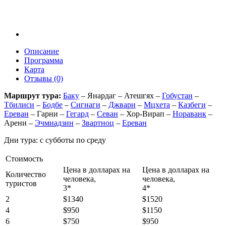
Описание
Программа
Карта
Отзывы (0)
Маршрут тура:
Баку
– Янардаг – Атешгях –
Гобустан
–
Тбилиси
–
Бодбе
–
Сигнаги
–
Джвари
–
Мцхета
–
Казбеги
–
Ереван
– Гарни –
Гегард
–
Севан
– Хор-Вирап –
Нораванк
–
Арени –
Эчмиадзин
–
Звартноц
–
Ереван
Дни тура: с субботы по среду
Стоимость
Цена в долларах на
Цена в долларах на
Количество
человека,
человека,
туристов
3*
4*
2
$1340
$1520
4
$950
$1150
6
$750
$950