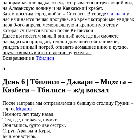
панорамная площадка, откуда открывается потрясающий вид
на Алазанскую долину и на Кавказский хребет.
Затем посетим
город любви – Сигнаги
. В городе
Сигнаги
у
нас начинается пешая прогулка, во время которой мы увидим:
парк 9-ого апреля, мемориальную и крепостную стену,
которая считается второй после Китайской.
Далее вы посетим милый
винный дом
, где вы сможете
насладиться природой, теплой домашней обстановкой,
увидеть винный погреб,
отведать домашнее вино и кухню,
поучаствовать в изготовление чурчхелы.
Возвращение в
Тбилиси
.
6
День 6 |
Тбилиси – Джвари – Мцхета –
Казбеги – Тбилиси – ж/д вокзал
После завтрака мы отправляемся в бывшую столицу Грузии –
город
Мцхета
.
Немного лет тому назад,
Там, где, сливаяся, шумят,
Обнявшись, будто две сестры,
Струи Арагвы и Куры,
Был монастырь.