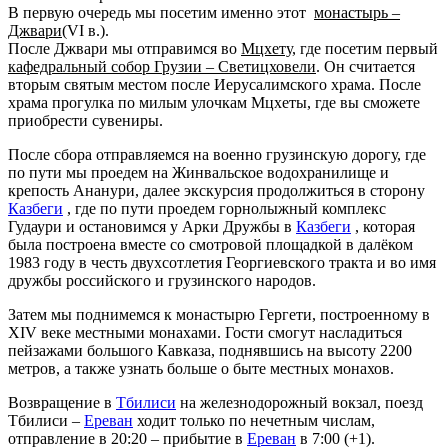
В первую очередь мы посетим именно этот
монастырь –
Джвари
(VI в.).
После Джвари мы отправимся во
Мцхету
, где посетим первый
кафедральный собор Грузии – Светицховели
. Он считается
вторым святым местом после Иерусалимского храма. После
храма прогулка по милым улочкам Мцхеты, где вы сможете
приобрести сувениры.
После сбора отправляемся на военно грузинскую дорогу, где
по пути мы проедем на Жинвальское водохранилище и
крепость Ананури, далее экскурсия продолжиться в сторону
Казбеги
, где по пути проедем горнолыжный комплекс
Гудаури и остановимся у Арки Дружбы в
Казбеги
, которая
была построена вместе со смотровой площадкой в далёком
1983 году в честь двухсотлетия Георгиевского тракта и во имя
дружбы российского и грузинского народов.
Затем мы поднимемся к монастырю Гергети, построенному в
XIV веке местными монахами. Гости смогут насладиться
пейзажами большого Кавказа, поднявшись на высоту 2200
метров, а также узнать больше о быте местных монахов.
Возвращение в
Тбилиси
на железнодорожный вокзал, поезд
Тбилиси –
Ереван
ходит только по нечетным числам,
отправление в 20:20 – прибытие в
Ереван
в 7:00 (+1).