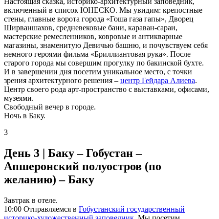
Настоящая сказка, историко-архитектурный заповедник,
включенный в список ЮНЕСКО. Мы увидим: крепостные
стены, главные ворота города «Гоша газа гапы», Дворец
Ширваншахов, средневековые бани, караван-сараи,
мастерские ремесленников, ковровые и антикварные
магазины, знаменитую Девичью башню, и почувствуем себя
немного героями фильма «Бриллиантовая рука». После
старого города мы совершим прогулку по бакинской бухте.
И в завершении дня посетим уникальное место, с точки
зрения архитектурного решения –
центр Гейдара Алиева
.
Центр своего рода арт-пространство с выставками, офисами,
музеями.
Свободный вечер в городе.
Ночь в Баку.
3
День 3 | Баку – Гобустан –
Апшеронский полуостров (по
желанию) – Баку
Завтрак в отеле.
10:00 Отправляемся в
Гобустанский государственный
историко-художественный заповедник
. Мы посетим