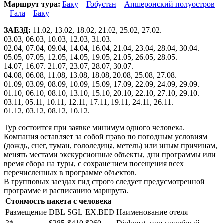
Маршрут тура:
Баку
–
Гобустан
–
Апшеронский полуостров
–
Гала
–
Баку
ЗАЕЗД:
11.02, 13.02, 18.02, 21.02, 25.02, 27.02.
03.03, 06.03, 10.03, 12.03, 31.03.
02.04, 07.04, 09.04, 14.04, 16.04, 21.04, 23.04, 28.04, 30.04.
05.05, 07.05, 12.05, 14.05, 19.05, 21.05, 26.05, 28.05.
14.07, 16.07. 21.07, 23.07, 28.07, 30.07.
04.08, 06.08, 11.08, 13.08, 18.08, 20.08, 25.08, 27.08.
01.09, 03.09, 08.09, 10.09, 15.09, 17.09, 22.09, 24.09, 29.09.
01.10, 06.10, 08.10, 13.10, 15.10, 20.10, 22.10, 27.10, 29.10.
03.11, 05.11, 10.11, 12.11, 17.11, 19.11, 24.11, 26.11.
01.12, 03.12, 08.12, 10.12.
Тур состоится при заявке минимум одного человека.
Компания оставляет за собой право по погодным условиям
(дождь, снег, туман, гололедица, метель) или иным причинам,
менять местами экскурсионные объекты, дни программы или
время сбора на туры, с сохранением посещения всех
перечисленных в программе объектов.
В групповых заездах гид строго следует предусмотренной
программе и расписанию маршрута.
Стоимость пакета с человека
Размещение
DBL
SGL
EX.BED
Наиме­но­ва­ние отеля
3*
$285
$410
$260
Diplomat или подобный