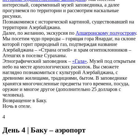
интересный, современный музей заповедника, а далее
прогуляемся по территории и рассмотрим наскальные
рисунки.
Познакомимся с исторической картиной, существовавшей на
территории Азербайджана.
Далее, по желанию, экскурсия по
Апшеронскому полуострову
.
Мы посетим чудо природы – горящая гора Янардаг, на склоне
которой горит природный газ, подтверждая название
Азербайджана – «Страна огней» и храм огнепоклонников –
Атешгях в поселке Сураханы.
Этнографический заповедник –
«Гала»
. Музей под открытым
небо на месте археологических раскопок. Вы сможете
наглядно познакомиться с культурой Азербайджана, с
древними жилищами, традициями, бытом. В заповеднике
хранятся многочисленные предметы того времени, посуда,
оружие и многое другое (дополнительно 25 долларов с
человека).
Возвращение в Баку.
Ночь в отеле.
4
День 4 | Баку – аэропорт