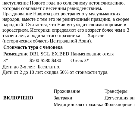
наступление Нового года по солнечному летоисчислению,
который совпадает с весенним равноденствием.
Празднование Навруза распространено у мусульманских
народов, вместе с тем это не религиозный праздник, а скорее
народный. Считается, что Навруз уходит своими корнями в
зороастризм. Историки определяют его возраст более чем в 3
тысячи лет, а родина этого праздника — Хорасан
(историческая область Центральной Азии).
Стоимость тура с человека
Размещение
DBL
SGL
EX.BED
Наиме­но­ва­ние отеля
3*
$500
$580
$480
Отель 3*
Дети до 2-х лет: Бесплатно.
Дети от 2 до 10 лет: скидка 50% от стоимости тура.
Проживание
Трансферы
ВКЛЮЧЕНО
Завтраки
Дегустация в
Медицинская страховка
Фольклорное ш