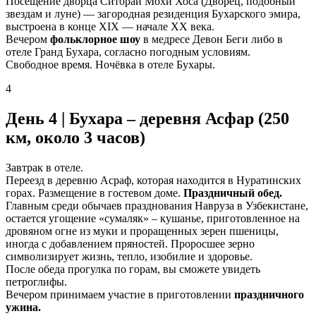
Посещение дворца Ситораи Мохи Хоса (Дворец, подобный
звездам и луне) — загородная резиденция Бухарского эмира,
выстроена в конце XIX — начале ХХ века.
Вечером
фольклорное шоу
в медресе Девон Беги либо в
отеле Гранд Бухара, согласно погодным условиям.
Свободное время. Ночёвка в отеле Бухары.
4
День 4 | Бухара – деревня Асфар (250
км, около 3 часов)
Завтрак в отеле.
Переезд в деревню Асраф, которая находится в Нуратинских
горах. Размещение в гостевом доме.
Праздничный обед.
Главным среди обычаев празднования Навруза в Узбекистане,
остается угощение «сумаляк» – кушанье, приготовленное на
дровяном огне из муки и проращенных зерен пшеницы,
иногда с добавлением пряностей. Проросшее зерно
символизирует жизнь, тепло, изобилие и здоровье.
После обеда прогулка по горам, вы сможете увидеть
петроглифы.
Вечером принимаем участие в приготовлении
праздничного
ужина.