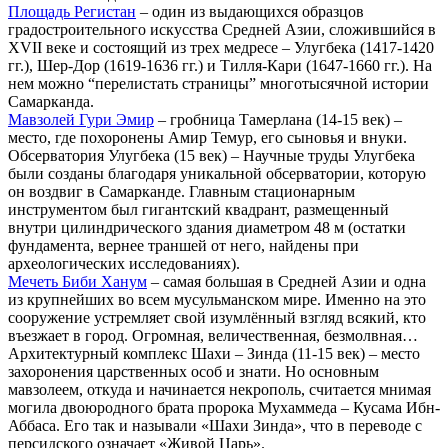
Площадь Регистан
– один из выдающихся образцов
градостроительного искусства Средней Азии, сложившийся в
XVII веке и состоящий из трех медресе – Улугбека (1417-1420
гг.), Шер-Дор (1619-1636 гг.) и Тилля-Кари (1647-1660 гг.). На
нем можно “перелистать страницы” многотысячной истории
Самарканда.
Мавзолей Гури Эмир
– гробница Тамерлана (14-15 век) –
место, где похоронены Амир Темур, его сыновья и внуки.
Обсерватория Улугбека (15 век) – Научные труды Улугбека
были созданы благодаря уникальной обсерватории, которую
он воздвиг в Самарканде. Главным стационарным
инструментом был гигантский квадрант, размещенный
внутри цилиндрического здания диаметром 48 м (остатки
фундамента, вернее траншей от него, найдены при
археологических исследованиях).
Мечеть Биби Ханум
– самая большая в Средней Азии и одна
из крупнейших во всем мусульманском мире. Именно на это
сооружение устремляет свой изумлённый взгляд всякий, кто
въезжает в город. Огромная, величественная, безмолвная…
Архитектурный комплекс Шахи – Зинда (11-15 век) – место
захоронения царственных особ и знати. Но основным
мавзолеем, откуда и начинается некрополь, считается мнимая
могила двоюродного брата пророка Мухаммеда – Кусама Ибн-
Аббаса. Его так и называли «Шахи Зинда», что в переводе с
персидского означает «Живой Царь».