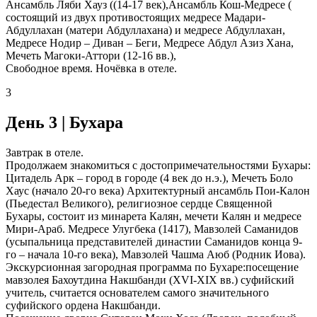
Ансамбль Ляби Хауз ((14-17 век),Ансамбль Кош-Медресе (
состоящий из двух противостоящих медресе Мадари-
Абдуллахан (матери Абдуллахана) и медресе Абдуллахан,
Медресе Нодир – Диван – Беги, Медресе Абдул Азиз Хана,
Мечеть Магоки-Аттори (12-16 вв.),
Свободное время. Ночёвка в отеле.
3
День 3 | Бухара
Завтрак в отеле.
Продолжаем знакомиться с достопримечательностями Бухары:
Цитадель Арк – город в городе (4 век до н.э.), Мечеть Боло
Хаус (начало 20-го века) Архитектурный ансамбль Пои-Калон
(Пьедестал Великого), религиозное сердце Священной
Бухары, состоит из минарета Калян, мечети Калян и медресе
Мири-Араб. Медресе Улугбека (1417), Мавзолей Саманидов
(усыпальница представителей династии Саманидов конца 9-
го – начала 10-го века), Мавзолей Чашма Аюб (Родник Иова).
Экскурсионная загородная программа по Бухаре:посещение
мавзолея Бахоутдина Накшбанди (XVI-XIX вв.) суфийский
учитель, считается основателем самого значительного
суфийского ордена Накшбанди.