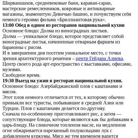
Ширваншахов, средневековые бани, караван-сараи,
мастерские ремесленников, ковровые и антикварные
магазины, знаменитую Девичью башню, и почувствуем себя
немного героями фильма «Бриллиантовая рука».
13:00 Обед в одном из ресторанов национальной кухни
Основное блюдо: Долма из виноградных листьев.
Долма — уникальное блюдо, которое представляет собой
виноградные листья, начиненные отварным фаршем из
баранины c рисом.
И в завершении дня посетим уникальное место, с точки
зрения архитектурного решения –
центр Гейдара Алиева
.
Центр своего рода арт-пространство с выставками, офисами,
музеями.
Свободное время.
19:30 Выезд на ужин в ресторан национальной кухни.
Основное блюдо: Азербайджанский плов с каштанами и
мясом.
Этот плов немного отличается от тех, к которому обычно
привыкли все туристы, побывавшие в средней Азии или
Турции. Плов с каштанами делается по-другому.
Сначала по-особенному приготавливают рис, а затем —
сопутствующие блюда, которые являются как бы добавками к
царь-блюду. На сливочном топленом масле, на медленном
огне обжаривается нарезанный полукольцами лук с
добавлением куркумы. Мясо же тем временем варится