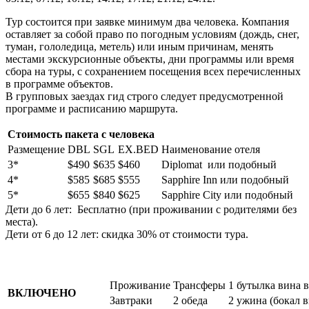
Тур состоится при заявке минимум два человека. Компания
оставляет за собой право по погодным условиям (дождь, снег,
туман, гололедица, метель) или иным причинам, менять
местами экскурсионные объекты, дни программы или время
сбора на туры, с сохранением посещения всех перечисленных
в программе объектов.
В групповых заездах гид строго следует предусмотренной
программе и расписанию маршрута.
Стоимость пакета с человека
Размещение
DBL
SGL
EX.BED
Наиме­но­ва­ние отеля
3*
$490
$635
$460
Diplomat или подобный
4*
$585
$685
$555
Sapphire Inn или подобный
5*
$655
$840
$625
Sapphire City или подобный
Дети до 6 лет: Бесплатно (при проживании с родителями без
места).
Дети от 6 до 12 лет: скидка 30% от стоимости тура.
Проживание
Трансферы
1 бутылка вина 
ВКЛЮЧЕНО
Завтраки
2 обеда
2 ужина (бокал в