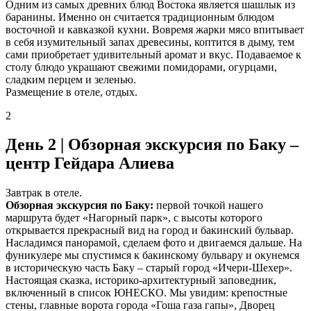
Одним из самых древних блюд Востока является шашлык из
баранины. Именно он считается традиционным блюдом
восточной и кавказкой кухни. Вовремя жарки мясо впитывает
в себя изумительный запах древесины, коптится в дыму, тем
сами приобретает удивительный аромат и вкус. Подаваемое к
столу блюдо украшают свежими помидорами, огурцами,
сладким перцем и зеленью.
Размещение в отеле, отдых.
2
День 2 | Обзорная экскурсия по Баку –
центр Гейдара Алиева
Завтрак в отеле.
Обзорная экскурсия по Баку:
первой точкой нашего
маршрута будет «Нагорный парк», с высоты которого
открывается прекрасный вид на город и бакинский бульвар.
Насладимся панорамой, сделаем фото и двигаемся дальше. На
фуникулере мы спустимся к бакинскому бульвару и окунемся
в историческую часть Баку – старый город «Ичери-Шехер».
Настоящая сказка, историко-архитектурный заповедник,
включенный в список ЮНЕСКО. Мы увидим: крепостные
стены, главные ворота города «Гоша газа гапы», Дворец