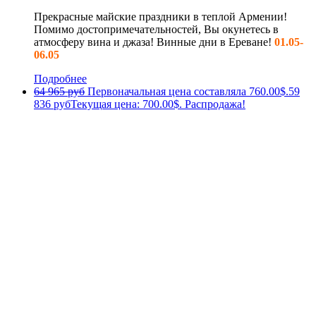
Прекрасные майские праздники в теплой Армении!
Помимо достопримечательностей, Вы окунетесь в
атмосферу вина и джаза! Винные дни в Ереване!
01.05-
06.05
Подробнее
64 965 руб
Первоначальная цена составляла 760.00$.
59
836 руб
Текущая цена: 700.00$.
Распродажа!