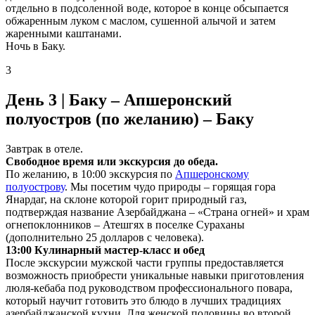
отдельно в подсоленной воде, которое в конце обсыпается
обжаренным луком с маслом, сушенной алычой и затем
жаренными каштанами.
Ночь в Баку.
3
День 3 | Баку – Апшеронский
полуостров (по желанию) – Баку
Завтрак в отеле.
Свободное время или экскурсия до обеда.
По желанию, в 10:00 экскурсия по
Апшеронскому
полуострову
. Мы посетим чудо природы – горящая гора
Янардаг, на склоне которой горит природный газ,
подтверждая название Азербайджана – «Страна огней» и храм
огнепоклонников – Атешгях в поселке Сураханы
(дополнительно 25 долларов с человека).
13:00 Кулинарный мастер-класс и обед
После экскурсии мужской части группы предоставляется
возможность приобрести уникальные навыки приготовления
люля-кебаба под руководством профессионального повара,
который научит готовить это блюдо в лучших традициях
азербайджанской кухни. Для женской половины во второй